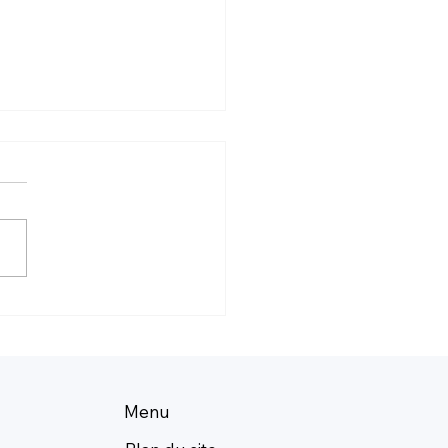
ue proarythmique in
 : intégré à la
métrie in vivo pour une
uation prédictive de la
rité cardiaque
Menu