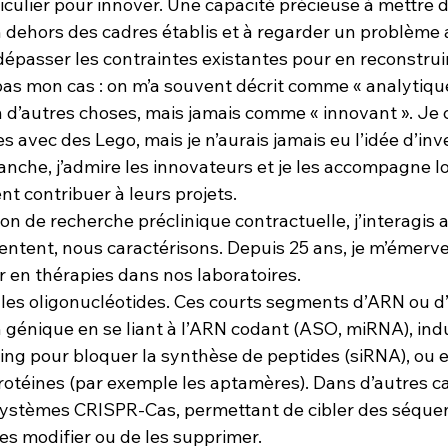
rticulier pour innover. Une capacité précieuse à mettre 
en dehors des cadres établis et à regarder un problème
dépasser les contraintes existantes pour en reconstrui
pas mon cas : on m’a souvent décrit comme « analytique 
n d’autres choses, mais jamais comme « innovant ». Je 
 avec des Lego, mais je n’aurais jamais eu l’idée d’inve
vanche, j’admire les innovateurs et je les accompagne 
 contribuer à leurs projets.
n de recherche préclinique contractuelle, j’interagis 
entent, nous caractérisons. Depuis 25 ans, je m’émervei
r en thérapies dans nos laboratoires.
: les oligonucléotides. Ces courts segments d’ARN ou 
n génique en se liant à l’ARN codant (ASO, miRNA), indu
ing pour bloquer la synthèse de peptides (siRNA), ou 
rotéines (par exemple les aptamères). Dans d’autres cas
 systèmes CRISPR-Cas, permettant de cibler des séque
les modifier ou de les supprimer.