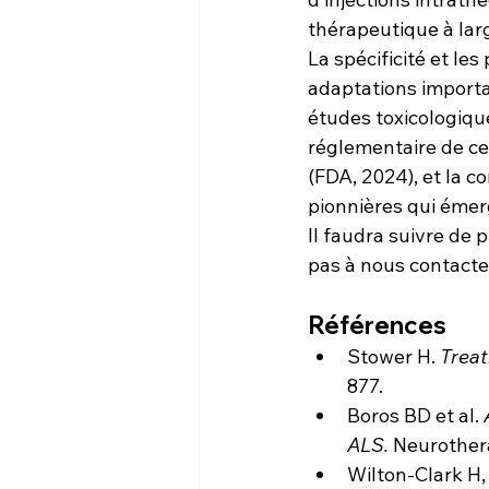
thérapeutique à larg
La spécificité et le
adaptations importan
études toxicologiqu
réglementaire de ces
(FDA, 2024), et la 
pionnières qui émer
Il faudra suivre de 
pas à nous contacte
Références
Stower H. 
Treat
877.
Boros BD et al. 
ALS.
 Neurothera
Wilton-Clark H, 