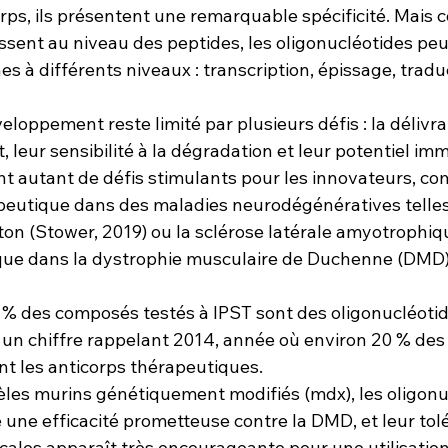
rps, ils présentent une remarquable spécificité. Mais 
issent au niveau des peptides, les oligonucléotides p
es à différents niveaux : transcription, épissage, trad
loppement reste limité par plusieurs défis : la délivra
t, leur sensibilité à la dégradation et leur potentiel i
nt autant de défis stimulants pour les innovateurs, co
apeutique dans des maladies neurodégénératives telles
on (Stower, 2019) ou la sclérose latérale amyotrophiq
i que dans la dystrophie musculaire de Duchenne (DMD) 
 % des composés testés à IPST sont des oligonucléoti
 un chiffre rappelant 2014, année où environ 20 % des
ent les anticorps thérapeutiques.
les murins génétiquement modifiés (mdx), les oligonu
une efficacité prometteuse contre la DMD, et leur tolé
écales apparaît très encourageante pour une utilisation