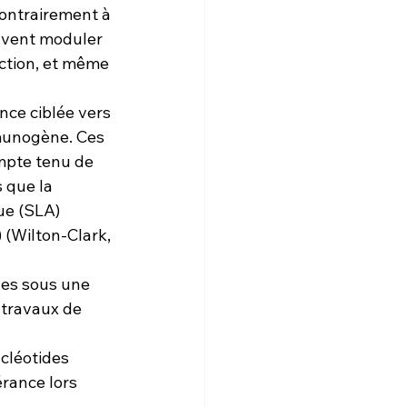
contrairement à 
euvent moduler 
uction, et même 
nce ciblée vers 
mmunogène. Ces 
mpte tenu de 
 que la 
ue (SLA) 
(Wilton-Clark, 
des sous une 
 travaux de 
cléotides 
rance lors 
 