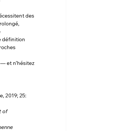
écessitent des 
rolongé, 
 
définition 
roches 
 — et n’hésitez 
, 2019; 25: 
 of 
henne 