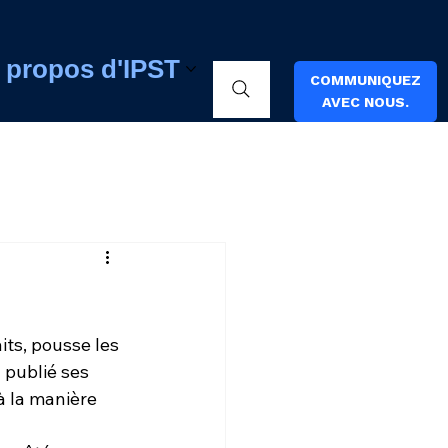
 propos d'IPST
COMMUNIQUEZ
AVEC NOUS.
its, pousse les 
 publié ses 
à la manière 