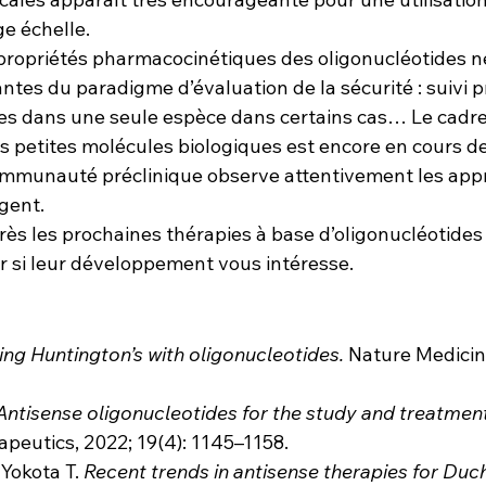
e échelle.
s propriétés pharmacocinétiques des oligonucléotides n
tes du paradigme d’évaluation de la sécurité : suivi p
es dans une seule espèce dans certains cas… Le cadre
 petites molécules biologiques est encore en cours de 
communauté préclinique observe attentivement les app
gent.
près les prochaines thérapies à base d’oligonucléotides
r si leur développement vous intéresse.
ing Huntington’s with oligonucleotides.
 Nature Medicine
Antisense oligonucleotides for the study and treatment
peutics, 2022; 19(4): 1145–1158.
Yokota T. 
Recent trends in antisense therapies for Duc