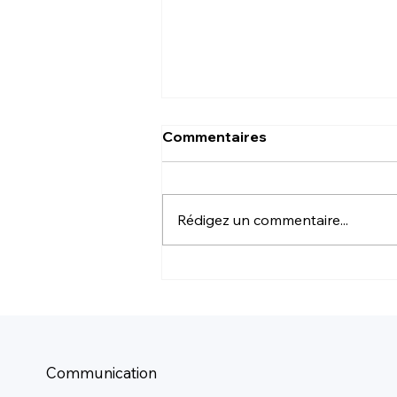
Commentaires
Rédigez un commentaire...
Fibrose : biologie
transorganique et
harmonisation des critères
d'évaluation (poumon, foie,
rein)
Communication