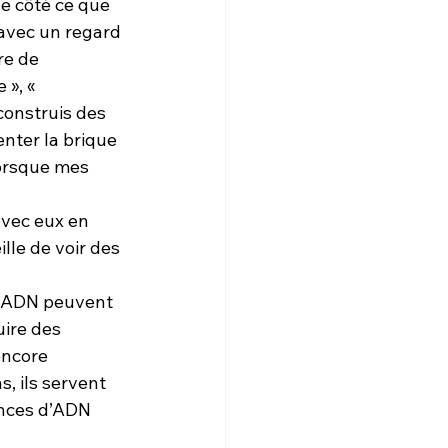
de côté ce que 
 avec un regard 
re de 
», « 
construis des 
nter la brique 
lorsque mes 
avec eux en 
lle de voir des 
d’ADN peuvent 
ire des 
encore 
, ils servent 
nces d’ADN 