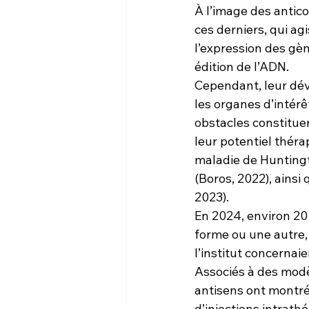
À l’image des antico
ces derniers, qui ag
l’expression des gèn
édition de l’ADN.
Cependant, leur déve
les organes d’intérê
obstacles constitue
leur potentiel thér
maladie de Huntingt
(Boros, 2022), ains
2023).
En 2024, environ 20
forme ou une autre,
l’institut concernai
Associés à des modè
antisens ont montré 
d’injections intrath