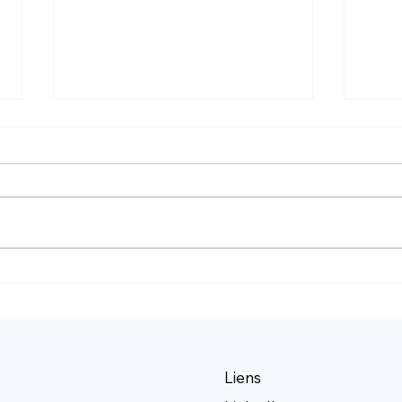
Modèles de maladies
Risq
respiratoires : choisir les
vitro
mesures fonctionnelles
télé
pour le SDRA, la MPOC et
éval
la FPI
sécu
Liens